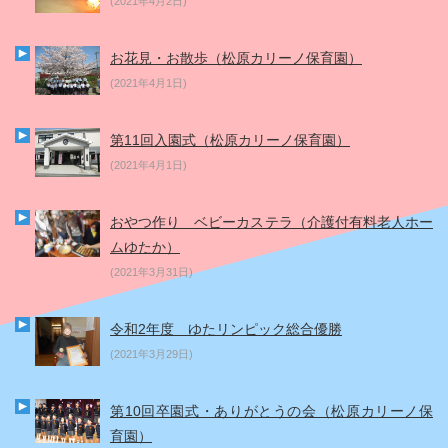
(2021年4月2日)
お花見・お散歩（松原カリーノ保育園）
(2021年4月1日)
第11回入園式（松原カリーノ保育園）
(2021年4月1日)
おやつ作り ベビーカステラ（介護付有料老人ホー
ムゆたか）
(2021年3月31日)
令和2年度 ゆたリンピック総合優勝
(2021年3月29日)
第10回卒園式・ありがとうの会（松原カリーノ保
育園）