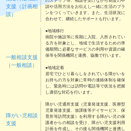
のステップ等、相談を受けながら制度の申
支援（計画相
請や活用方法をお伝えし一緒に生活のプラ
ンをつくっていきます。また、生活状況に
談）
合わせて、継続したサポートも行います。
●地域移行
病院や施設等に長期に入院、入所されてい
る方を対象とし、地域で生活するための準
備期間に必要なサービスの利用や資源の確
保等を関係機関と連携、協働で行います。
一般相談支援
（一般相談）
●地域定着
居宅でひとり暮らしをされている障がいを
お持ちの方を対象に常時の連絡体制を確保
し、緊急時には訪問や電話等で状況を把握
し適切な対応を行います。
障がい児通所支援（児童発達支援、医療型
児童発達支援、放課後等デイサービス、保
障がい児相談
育所等訪問支援）を利用する障がい児の保
護者からの相談を受け、障がい児支援利用
支援
計画を作成し、その後も関係機関と連携し